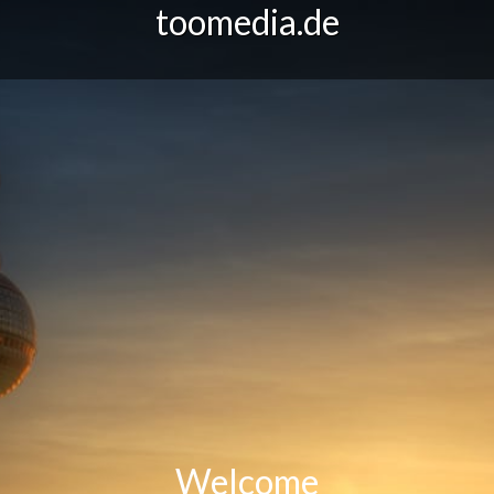
toomedia.de
Welcome